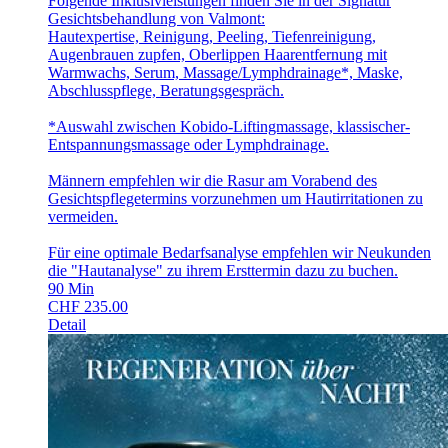
Folgende Inklusivleistungen finden Sie in der Signatur
Gesichtsbehandlung von Valmont:
Hautexpertise, Reinigung, Peeling, Tiefenreinigung,
Augenbrauen zupfen, Oberlippen Haarentfernung mit
Warmwachs, Serum, Massage/Lymphdrainage*, Maske,
Abschlusspflege, Beratungsgespräch.
*Auswahl zwischen Kobido-Liftingmassage, klassischer-
Entspannungsmassage oder Lymphdrainage.
Männern empfehlen wir die Rasur am Vorabend des
Gesichtspflegetermins vorzunehmen um Hautirritationen zu
vermeiden.
Für eine optimale Bedarfsanalyse empfehlen wir Neukunden
die "Hautanalyse" zu ihrem Ersttermin dazu zu buchen.
90
Min
CHF
235.00
Detail