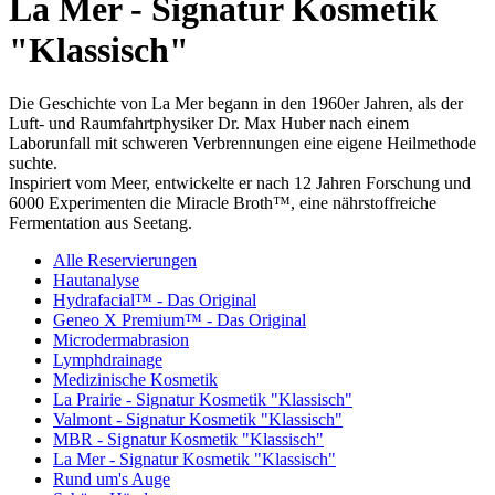
La Mer - Signatur Kosmetik
"Klassisch"
Die Geschichte von La Mer begann in den 1960er Jahren, als der
Luft- und Raumfahrtphysiker Dr. Max Huber nach einem
Laborunfall mit schweren Verbrennungen eine eigene Heilmethode
suchte.
Inspiriert vom Meer, entwickelte er nach 12 Jahren Forschung und
6000 Experimenten die Miracle Broth™, eine nährstoffreiche
Fermentation aus Seetang.
Alle Reservierungen
Hautanalyse
Hydrafacial™ - Das Original
Geneo X Premium™ - Das Original
Microdermabrasion
Lymphdrainage
Medizinische Kosmetik
La Prairie - Signatur Kosmetik "Klassisch"
Valmont - Signatur Kosmetik "Klassisch"
MBR - Signatur Kosmetik "Klassisch"
La Mer - Signatur Kosmetik "Klassisch"
Rund um's Auge