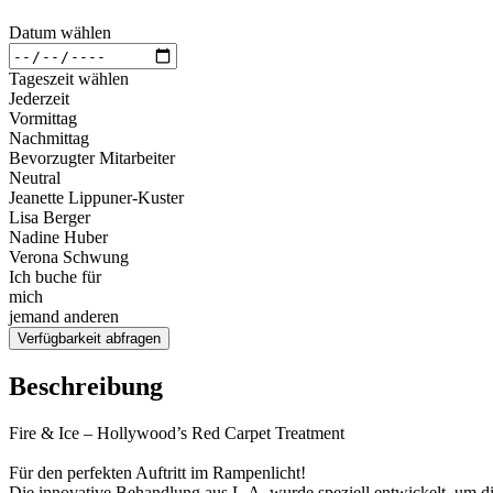
Datum wählen
Tageszeit wählen
Jederzeit
Vormittag
Nachmittag
Bevorzugter Mitarbeiter
Neutral
Jeanette Lippuner-Kuster
Lisa Berger
Nadine Huber
Verona Schwung
Ich buche für
mich
jemand anderen
Verfügbarkeit abfragen
Beschreibung
Fire & Ice – Hollywood’s Red Carpet Treatment
Für den perfekten Auftritt im Rampenlicht!
Die innovative Behandlung aus L.A. wurde speziell entwickelt, um d