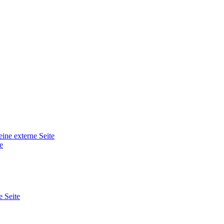
eine externe Seite
e
e Seite